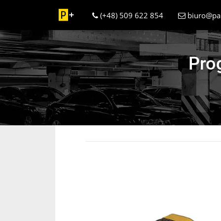
(+48) 509 622 854
biuro@par
Prog