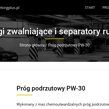
kingplus.pl
START
PR
i zwalniające i separatory 
Strona główna
/
Próg podrzutowy PW-30
Próg podrzutowy PW-30
Wykonany z mas chemoutwardzalnych próg podrzutowy