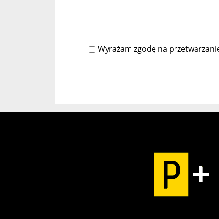
Wyrażam zgodę na przetwarzani
Please
leave
this
field
empty.