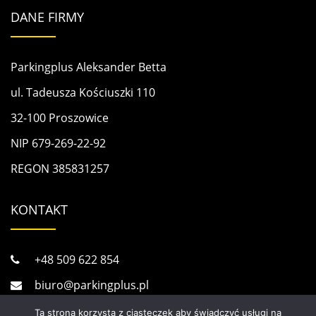
DANE FIRMY
Parkingplus Aleksander Betta
ul. Tadeusza Kościuszki 110
32-100 Proszowice
NIP 679-269-22-92
REGON 385831257
KONTAKT
+48 509 622 854
biuro@parkingplus.pl
serwis@parkingplus.pl
Ta strona korzysta z ciasteczek aby świadczyć usługi na