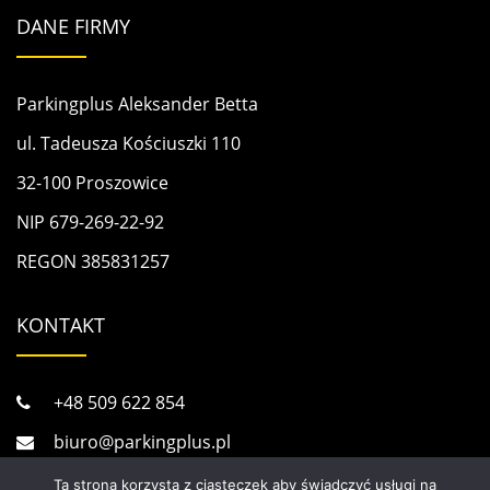
DANE FIRMY
Parkingplus Aleksander Betta
ul. Tadeusza Kościuszki 110
32-100 Proszowice
NIP 679-269-22-92
REGON 385831257
KONTAKT
+48 509 622 854
biuro@parkingplus.pl
serwis@parkingplus.pl
Ta strona korzysta z ciasteczek aby świadczyć usługi na